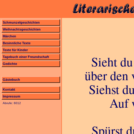
Schmunzelgeschichten
Weihnachtsgeschichten
Märchen
Besinnliche Texte
Texte für Kinder
Sieht du
Tagebuch einer Freundschaft
Gedichte
über den
Gästebuch
Siehst d
Kontakt
Impressum
Auf 
Abrufe: 6012
Spürst d