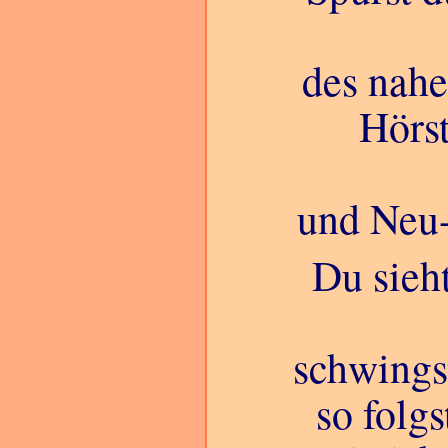
des nahe
Hörst
und Neu-
Du sieht
schwingst
so folg